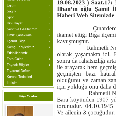
19.08.2023 ) Saat.17
Eğitim
İlhan’ın oğlu Şamil İ
Sağlık
Haberi Web Sitemizde v
Spor
ÜZGÜN
Dinî Hayat
Çınardere köyünde
Şehit ve Gazilerimiz
ikamet ettiği Biga ilç
İlimiz Çanakkale
kavuşmuştur.
İlçemiz Biga
Rahmetli Nevriye U
Komşu Köylerimiz
Etkinliklerimiz
olarak yaşamakta idi.
Foto Galeri
sonra da rahatsızlığı ar
Faydalı Bilgiler
ile arayarak hem geçmi
Ziyaretçi Defteri
geçmişten bazı hatıral
Korona Tedbirleri
olduğunu ve zaman zaman
İletişim
için yokluğu onu daha 
Rahmetli Nevriye Us
Köşe Yazıları
Bara köyünden 1907 yıl
torunudur. 04.10.1945 
Ve ailenin 3.çocuğudur