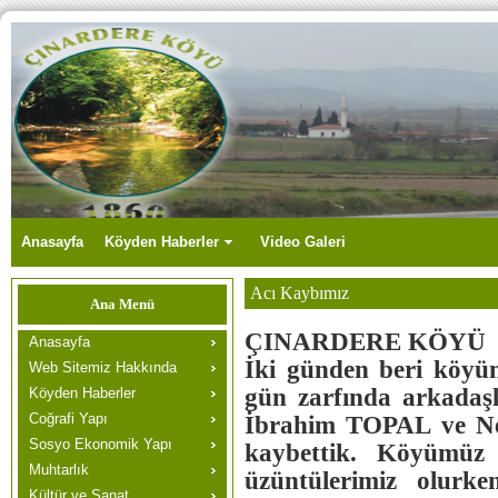
Anasayfa
Köyden Haberler
Video Galeri
Acı Kaybımız
Ana Menü
ÇINARDERE KÖYÜ 
Anasayfa
İki günden beri köyü
Web Sitemiz Hakkında
gün zarfında arkadaş
Köyden Haberler
Coğrafi Yapı
İbrahim TOPAL ve Ne
Sosyo Ekonomik Yapı
kaybettik. Köyümüz
Muhtarlık
üzüntülerimiz olurk
Kültür ve Sanat