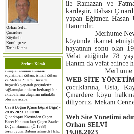
ile Ramazan ve Fatma
kardeştir. Babası Çına
yapan Eğitmen Hasan 
Hanımdır.
Orhan Selvi
Merhume Nevriye Han
Çınardere
Köyünün
köyünde ikamet etmişti
Kuruluşu ve
duygu ceylan erdoğan (istanbul) -
hayatının sonu olan 19
Tarihi Kitabı
05.02.2024 12:00:00
Merhaba, benim anneannem
Vefat ettiğinde 78 ya
dedemle evlenip 1950 yılında
Hanım da vefat edince ha
Selvievo‘dan Bursaya göç
Serbest Kürsü
etmişler. Burada aldıkları
Merhume Nevriye
soyisimleri Zülam. ismail Zülam
ve Meliha Zülam. Bursada
WEB SİTE
YÖNETİM
fırçacılık yaparak geçimlerini
çocuklarına, Usta, Ka
sağlamışlar. onların herhangi bir
akrabalarına ulaşmam mümkün
Çınardere köyü halkın
olur mu acaba
diliyoruz. Mekanı Cennet
Cavit Doğan (Çınarköprü Biga) -
29.05.2023 12:00:00
Çınarköprü Köyünden Çeçen
Web Site Yönetimi adı
Hacer Hanımın kızı Çeçen Saadet
Orhan SELVİ
Doğan Hanımın (Ö:1988)
torunuyum. Babam rahmetli Hafız
19.08.2023
Cihan Doğan’dır. Ö:2014