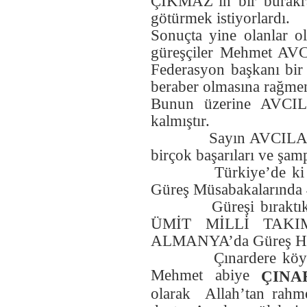
ÇIKMAZ’ın bir bürakra
Peygamber. M.Akif ERSOY
Halis Yıkar (İstanbul
götürmek istiyorlardı.
HALİS YIKAR (İstanbul
Küçükçekmece S.çeşme) -
Küçükçekmece S.çeşme) -
Sonuçta yine olanlar 
30.10.2014 00:00:00
30.10.2014 00:00:00
YETER Kİ Uyan gaflet
güreşçiler Mehmet AVCI
``HER YERE GELİR ULAŞIR
uykusundan, edebini takın. Dayan
HAKKANİYET- ADAM GİBİ
Federasyon başkanı bir 
sabret dertlerine, etrafına bakın.
YAŞANIR- İNSAN GİBİ
Sakın asma suratını, huzur sana
beraber olmasına rağmen
UYGULANIRSA
yakın. Yeter ki tebessümlere, uzak
CUMHURİYET.`` HALİS YIKAR
Bunun üzerine AVCIL
olma sakın HALİS YIKAR
(ŞİİRADAMI)
kalmıştır.
Fatma Mutay (Çanakkale) -
Sayın AVCILAR’ın g
5.9.2014 00:00:00
birçok başarıları ve şam
Kurmuş olduğunuz sitenizi çok
beğendik. Güncel haberler olsun
Türkiye’de ki başar
diğer konularda çok güzel bilgi
Güreş Müsabakalarında 
edindik.Emeği geçen herkese çok
teşekkür ederiz. Yeni seçilen köy
Güreşi bıraktıkta
muhtarımıza da görevinde
başarılar diler hayırlı olmasını
ÜMİT MİLLİ TAKIMINI
temenni ederiz. MUTAY AİLESİ
ALMANYA’da Güreş Hak
(FİRDEVS MUTAYIN KIZI
FATMA MUTAY)
Çınardere köyünün ye
Nazmi Koyuncu (İstanbul) -
Mehmet abiye
ÇINA
12.7.2014 00:00:00
olarak Allah’tan rahme
Köyümüzün giriş tabelası tek
kelime ile mükemmel olmuş,