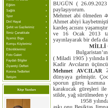
BUGÜN ( 26.09.2023 )
Eğitim
paylaşıyorum.
Sağlık
Mehmet abi ölmeden 40
Spor
Ahmet abiyi kaybetmiştik
Dinî Hayat
kardeş acısını yaşamışt
Şehit ve Gazilerimiz
ve 16 Ocak 2013 tari
İlimiz Çanakkale
İlçemiz Biga
yayınlayarak bir defa da
Komşu Köylerimiz
MİLLİ
Etkinliklerimiz
Bulgaristan’ın Selv
Foto Galeri
( Miladi 1905 ) yılında
Faydalı Bilgiler
Kadir Avcıların üçünc
Ziyaretçi Defteri
22
Mehmet AVCILAR
Korona Tedbirleri
dünyaya gelmiştir. Ço
İletişim
sporun güreş kısmına ö
karakucak güreşleri ile
Köşe Yazıları
stilde, yağ sürülmeden y
1958 yılında askerli
aşkı onu Beşiktaş Jimn