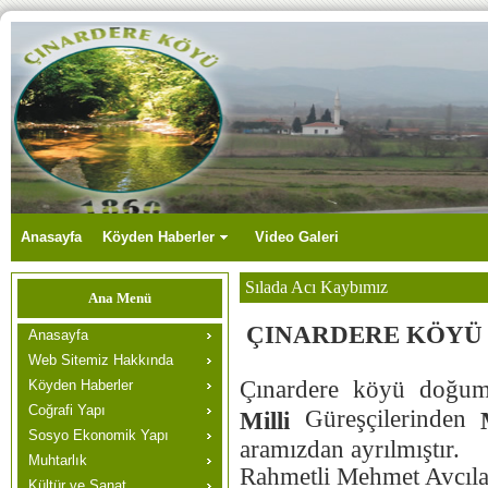
Anasayfa
Köyden Haberler
Video Galeri
Sılada Acı Kaybımız
Ana Menü
ÇINARDERE KÖYÜ 
Anasayfa
SILADA 
Web Sitemiz Hakkında
Çınardere köyü doğum
Köyden Haberler
Coğrafi Yapı
Güreşçilerinden
Milli
Sosyo Ekonomik Yapı
aramızdan ayrılmıştır.
Muhtarlık
Rahmetli Mehmet Avcıla
Kültür ve Sanat