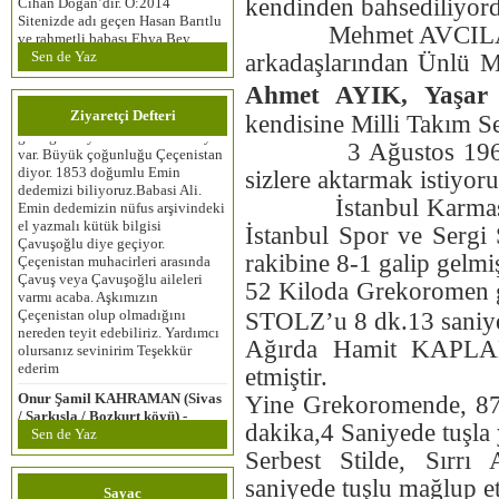
kendinden bahsediliyord
Sitenizde adı geçen Hasan Barıtlu
ve rahmetli babası Ehya Bey
Mehmet AVCILAR’ın 1
Ayhan Doğru (Fransa ) -
(Barutlu) dayım olur. Kendilerini
02.09.2025 12:00:00
Sen de Yaz
arkadaşlarından Ünlü M
tanıma şansım oldu. Ehya Bey
Hayırlı akşamlar diliyorum
köyün ve Dimetoka bölgesindeki
Trabzon dan Sakarya ya göç eden
Ahmet AYIK, Yaşa
Çeçenlerin Beyidir. Kendisini
ailelerdeniz. Trabzon‘a nerden
rahmetli babamla sık sık ziyaret
Ziyaretçi Defteri
kendisine Milli Takım Se
geldiğimiz yönünde bikac rivayet
ederdik. Bir ziyaretimizde babama
var. Büyük çoğunluğu Çeçenistan
3 Ağustos 1963 tarih
söylediği “Evlat mal mülk para
diyor. 1853 doğumlu Emin
hepsi el kiriymiş. Biz de onları
sizlere aktarmak istiyor
dedemizi biliyoruz.Babasi Ali.
yıkayıverdik, gitti” sözleri
Emin dedemizin nüfus arşivindeki
hafızama kazınmıştı. Dimetoka’lı
İstanbul Karması ile
el yazmalı kütük bilgisi
Çeçenler Diş Hekimi Hüseyin
Çavuşoğlu diye geçiyor.
İstanbul Spor ve Sergi
Başoğlu, Annesi Süheyla Başoğlu
Çeçenistan muhacirleri arasında
(teyzem olur),
rakibine 8-1 galip gelmiş
Çavuş veya Çavuşoğlu aileleri
varmı acaba. Aşkımızın
Mehmet Levent Melik (Urfa) -
52 Kiloda Grekoromen
Çeçenistan olup olmadığını
24.04.2022 12:00:00
STOLZ’u 8 dk.13 saniyed
nereden teyit edebiliriz. Yardımcı
Urfa Gelincik köyünden selamlar.
olursanız sevinirim Teşekkür
Sitenizi çok beğendim, üyeliğimi
Ağırda Hamit KAPLAN 
ederim
kabul etmeniz benim için onurdur,
etmiştir.
Umarım tanışma fırsatı da olur.
Onur Şamil KAHRAMAN (Sivas
Urfa‘da bir kardeşiniz olduğunu
Yine Grekoromende, 8
/ Şarkışla / Bozkurt köyü) -
bilin. Selam ve saygılarımla
07.09.2020 12:00:00
dakika,4 Saniyede tuşla 
Sen de Yaz
Sivas‘ın Şarkışla İlçesine Bağlı
Ali yıldız (Mersin) - 06.11.2018
Bozkurt köyündeniz. Rikhoy
Serbest Stilde, Sır
12:00:00
sülalesine mensubuz. 1930
Öncelikle selamlar.Vitiligo
saniyede tuşlu mağlup et
yılından bu yana Kocaeli‘de
hastalığı için ücretsiz krem
Sayac