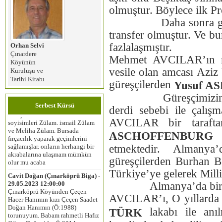
olmuştur. Böylece ilk Pr
Daha sonra gözde ku
transfer olmuştur. Ve bu
fazlalaşmıştır.
Orhan Selvi
Çınardere
Mehmet AVCILAR’ın mi
Köyünün
duygu ceylan erdoğan (istanbul) -
vesile olan amcası Aziz
Kuruluşu ve
05.02.2024 12:00:00
Tarihi Kitabı
güreşçilerden
Yusuf A
Merhaba, benim anneannem
dedemle evlenip 1950 yılında
Güreşçimizin başarı
Selvievo‘dan Bursaya göç
Serbest Kürsü
etmişler. Burada aldıkları
derdi sebebi ile çalı
soyisimleri Zülam. ismail Zülam
AVCILAR bir tarafta
ve Meliha Zülam. Bursada
fırçacılık yaparak geçimlerini
ASCHOFFENBUR
sağlamışlar. onların herhangi bir
etmektedir. Almanya
akrabalarına ulaşmam mümkün
olur mu acaba
güreşçilerden Burhan B
Cavit Doğan (Çınarköprü Biga) -
Türkiye’ye gelerek Mill
29.05.2023 12:00:00
Almanya’da birçok 
Çınarköprü Köyünden Çeçen
Hacer Hanımın kızı Çeçen Saadet
AVCILAR’ı, O yıllarda
Doğan Hanımın (Ö:1988)
torunuyum. Babam rahmetli Hafız
lakabı ile anıl
TÜRK
Cihan Doğan’dır. Ö:2014