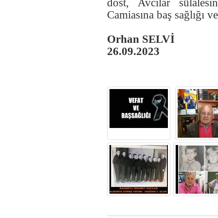
dost, Avcılar sülale
yapanların ellerine sağlık. Hayır
Camiasına baş sağlığı ve
cemiyetimiz de köyümüze yakışır
şekilde icra edilmiş. Bu işlerin
oluşumunda öncülük yapanlardan
da bunlara yardım edenlerden de
Orhan SELVİ
Allah razı olsun, yapılan her iş
26.09.2023
güzeldir. Saygılarımla
Fikret Uçar (Kırklareli) -
13.3.2014 00:00:00
Selvi ailesinin basi sagolsun allah
rahmet etsin insallah
Nazmi Koyuncu (İstanbul) -
12.3.2014 00:00:00
Nazım SELVİ abimizin mekanı
cennet olsun cenabı allah
günahlarını af eylesin. Acılı
kederli ailesinede baş sağlığı
diliyorum KOYUNCU AİLESİ
Nazmi Koyuncu (İstanbul) -
4.3.2014 00:00:00
Gökçe SELVİ ve Hakan ATAKAN
kardeşimize ömür boyu
mutluluklar dilerim herşey
gönlünüzce olsun.
Saygılarımla.......