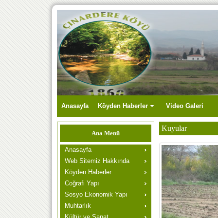
Anasayfa
Köyden Haberler
Video Galeri
Kuyular
Ana Menü
Anasayfa
Web Sitemiz Hakkında
Köyden Haberler
Coğrafi Yapı
Sosyo Ekonomik Yapı
Muhtarlık
Kültür ve Sanat