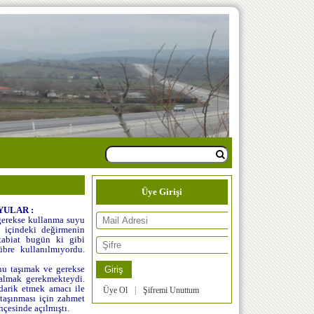
Üye Girişi
YULAR :
gerekse kullanma suyu
 içindeki değirmenin
 tabiat bugün ki gibi
übre kullanılmıyordu.
nu taşımak ve gerekse
almak gerekmekteydi.
darik etmek amacı ile
Üye Ol
|
Şifremi Unuttum
taşınması için zahmet
hçesinde açılmıştı.