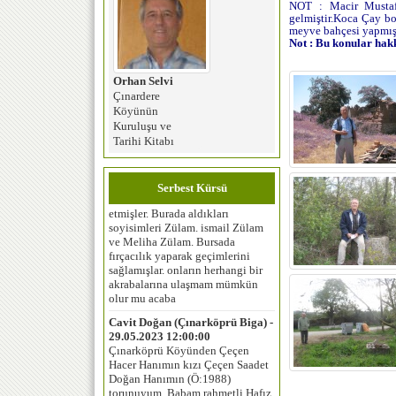
NOT : Macir Mustaf
gelmiştir.Koca Çay bo
meyve bahçesi yapmışt
Not : Bu konular hakkı
Orhan Selvi
Çınardere
Köyünün
Kuruluşu ve
duygu ceylan erdoğan (istanbul) -
Tarihi Kitabı
05.02.2024 12:00:00
Merhaba, benim anneannem
dedemle evlenip 1950 yılında
Serbest Kürsü
Selvievo‘dan Bursaya göç
etmişler. Burada aldıkları
soyisimleri Zülam. ismail Zülam
ve Meliha Zülam. Bursada
fırçacılık yaparak geçimlerini
sağlamışlar. onların herhangi bir
akrabalarına ulaşmam mümkün
olur mu acaba
Cavit Doğan (Çınarköprü Biga) -
29.05.2023 12:00:00
Çınarköprü Köyünden Çeçen
Hacer Hanımın kızı Çeçen Saadet
Doğan Hanımın (Ö:1988)
torunuyum. Babam rahmetli Hafız