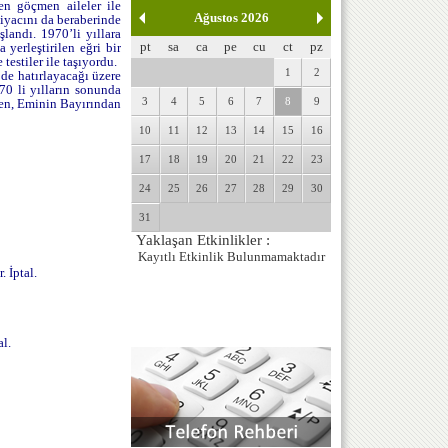
en göçmen aileler ile
Ağustos 2026
iyacını da beraberinde
landı. 1970’li yıllara
pt
sa
ca
pe
cu
ct
pz
erleştirilen eğri bir
testiler ile taşıyordu.
1
2
 de hatırlayacağı üzere
0 li yılların sonunda
3
4
5
6
7
8
9
den, Eminin Bayırından
10
11
12
13
14
15
16
17
18
19
20
21
22
23
24
25
26
27
28
29
30
31
Yaklaşan Etkinlikler :
Kayıtlı Etkinlik Bulunmamaktadır
 İptal.
l.