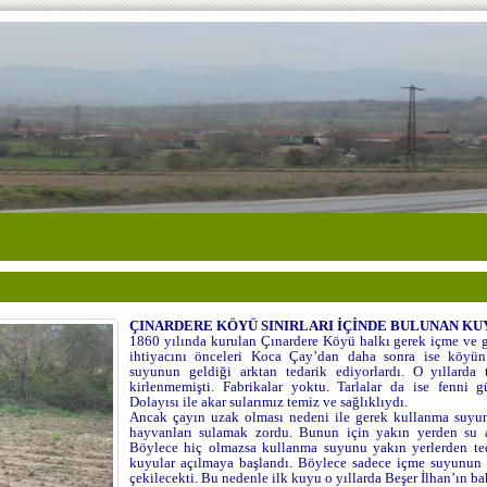
ÇINARDERE KÖYÜ SINIRLARI İÇİNDE BULUNAN KU
1860 yılında kurulan Çınardere Köyü halkı gerek içme ve 
ihtiyacını önceleri Koca Çay’dan daha sonra ise köyün
suyunun geldiği arktan tedarik ediyorlardı. O yıllarda
kirlenmemişti. Fabrikalar yoktu. Tarlalar da ise fenni g
Dolayısı ile akar sularımız temiz ve sağlıklıydı.
Ancak çayın uzak olması nedeni ile gerek kullanma suyu
hayvanları sulamak zordu. Bunun için yakın yerden su 
Böylece hiç olmazsa kullanma suyunu yakın yerlerden te
kuyular açılmaya başlandı. Böylece sadece içme suyunun 
çekilecekti. Bu nedenle ilk kuyu o yıllarda Beşer İlhan’ın ba