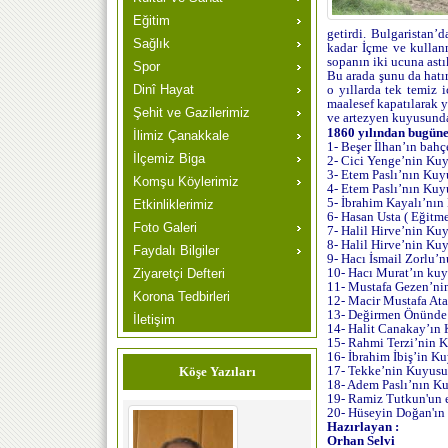
Eğitim
getirdi. Bulgaristan’
Sağlık
kadar İçme ve kullan
sopanın iki ucuna astı
Spor
Bu arada şunu da hatır
Dinî Hayat
o yıllarda tek temiz
maalesef kapatılarak 
Şehit ve Gazilerimiz
ve artezyen kuyusunda
1860 yılından bugüne
İlimiz Çanakkale
1- Beşer İlhan’ın bahç
İlçemiz Biga
2- Cici Yenge’nin Kuyu
3- Etem Paslı’nın Kuy
Komşu Köylerimiz
4- Etem Paslı’nın Kuy
5- İbrahim Kayalı’nın 
Etkinliklerimiz
6- Hasan Usta ( Eğitm
Foto Galeri
7- Halil Hirve’nin Kuy
8- Halil Hirve’nin Kuy
Faydalı Bilgiler
9- Hacı İsmail Zorlu’
10- Hacı Murat’ın kuyu
Ziyaretçi Defteri
11- Mustafa Gezen’nin
Korona Tedbirleri
12- Macir Mustafa Ata
13- Değirmen Önünde b
İletişim
14- Halit Canakay’ın K
15- Rahmi Terzi’nin K
16- İbrahim İbiş’in Ku
17- Tekke’nin Kuyusu :
Köşe Yazıları
18- Adem Paslı’nın Ku
19- Ramiz Tutkun'un e
20- Hüseyin Doğan'ın b
Hazırlayan :
Orhan Selvi