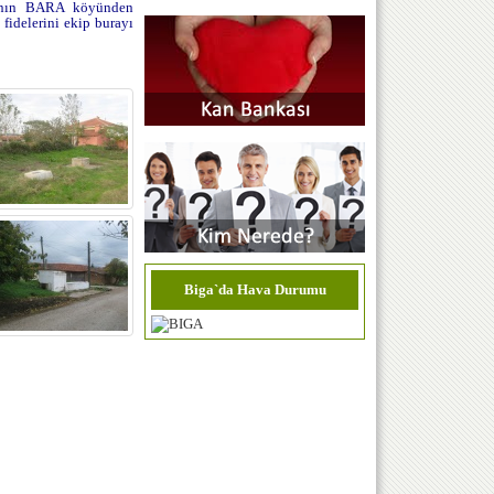
sının BARA köyünden
fidelerini ekip burayı
Biga`da Hava Durumu