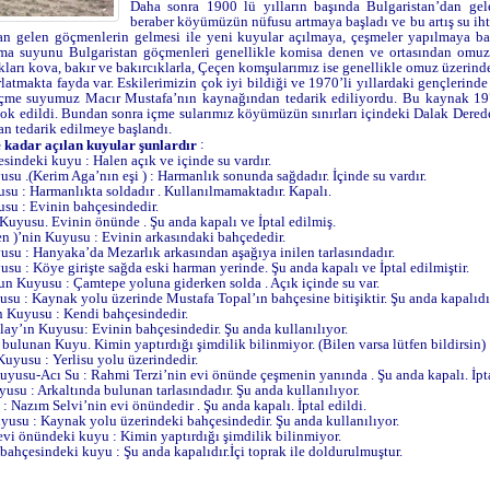
Daha sonra 1900 lü yılların başında Bulgaristan’dan gel
beraber köyümüzün nüfusu artmaya başladı ve bu artış su iht
dan gelen göçmenlerin gelmesi ile yeni kuyular açılmaya, çeşmeler yapılmaya baş
ma suyunu Bulgaristan göçmenleri genellikle komisa denen ve ortasından omuza y
kları kova, bakır ve bakırcıklarla, Çeçen komşularımız ise genellikle omuz üzerinde 
latmakta fayda var. Eskilerimizin çok iyi bildiği ve 1970’li yıllardaki gençlerinde
 içme suyumuz Macır Mustafa’nın kaynağından tedarik ediliyordu. Bu kaynak 197
yok edildi. Bundan sonra içme sularımız köyümüzün sınırları içindeki Dalak Dere
n tedarik edilmeye başlandı.
:
 kadar açılan kuyular şunlardır
esindeki kuyu : Halen açık ve içinde su vardır.
su .(Kerim Aga’nın eşi ) : Harmanlık sonunda sağdadır. İçinde su vardır.
usu : Harmanlıkta soldadır . Kullanılmamaktadır. Kapalı.
usu : Evinin bahçesindedir.
Kuyusu. Evinin önünde . Şu anda kapalı ve İptal edilmiş.
en )’nin Kuyusu : Evinin arkasındaki bahçededir.
usu : Hanyaka’da Mezarlık arkasından aşağıya inilen tarlasındadır.
usu : Köye girişte sağda eski harman yerinde. Şu anda kapalı ve İptal edilmiştir.
nun Kuyusu : Çamtepe yoluna giderken solda . Açık içinde su var.
su : Kaynak yolu üzerinde Mustafa Topal’ın bahçesine bitişiktir. Şu anda kapalıdır.
 Kuyusu : Kendi bahçesindedir.
lay’ın Kuyusu: Evinin bahçesindedir. Şu anda kullanılıyor.
ulunan Kuyu. Kimin yaptırdığı şimdilik bilinmiyor. (Bilen varsa lütfen bildirsin)
uyusu : Yerlisu yolu üzerindedir.
uyusu-Acı Su : Rahmi Terzi’nin evi önünde çeşmenin yanında . Şu anda kapalı. İpta
yusu : Arkaltında bulunan tarlasındadır. Şu anda kullanılıyor.
 Nazım Selvi’nin evi önündedir . Şu anda kapalı. İptal edildi.
yusu : Kaynak yolu üzerindeki bahçesindedir. Şu anda kullanılıyor.
vi önündeki kuyu : Kimin yaptırdığı şimdilik bilinmiyor.
ahçesindeki kuyu : Şu anda kapalıdır.İçi toprak ile doldurulmuştur.