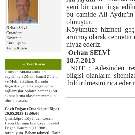
yeni bir cami inşa edi
bu camide Ali Aydın'ın b
olmuştur.
Orhan Selvi
Köyümüze hizmeti geçe
Çınardere
arınmış olarak cennetin
Köyünün
Kuruluşu ve
niyaz ederiz.
duygu ceylan erdoğan (istanbul) -
Tarihi Kitabı
05.02.2024 12:00:00
Orhan SELVİ
Merhaba, benim anneannem
18.7.2013
dedemle evlenip 1950 yılında
Serbest Kürsü
Selvievo‘dan Bursaya göç
NOT : Ailesinden resim
etmişler. Burada aldıkları
bilgisi olanların site
soyisimleri Zülam. ismail Zülam
ve Meliha Zülam. Bursada
bildirilmesini rica ederi
fırçacılık yaparak geçimlerini
sağlamışlar. onların herhangi bir
akrabalarına ulaşmam mümkün
olur mu acaba
Cavit Doğan (Çınarköprü Biga) -
29.05.2023 12:00:00
Çınarköprü Köyünden Çeçen
Hacer Hanımın kızı Çeçen Saadet
Doğan Hanımın (Ö:1988)
torunuyum. Babam rahmetli Hafız