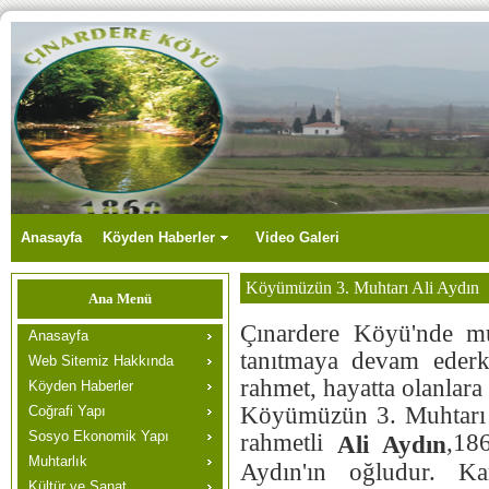
Anasayfa
Köyden Haberler
Video Galeri
Köyümüzün 3. Muhtarı Ali Aydın
Ana Menü
Çınardere Köyü'nde muh
Anasayfa
tanıtmaya devam ederk
Web Sitemiz Hakkında
rahmet, hayatta olanlara
Köyden Haberler
Köyümüzün 3. Muhtarı 
Coğrafi Yapı
Sosyo Ekonomik Yapı
rahmetli
,18
Ali Aydın
Muhtarlık
Aydın'ın oğludur. Ka
Kültür ve Sanat