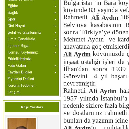
Bulgaristan’ın Bara kö
Eğitim
köyünde 83 yaşında vefat
Sağlık
Rahmetli
189
Ali Aydın
Spor
Selviova kasabasının 
Dinî Hayat
sonra Türkiye’ye dönen 
Şehit ve Gazilerimiz
Mehmet Aydın ve kardeş
İlimiz Çanakkale
anavatana göç etmişlerdi
İlçemiz Biga
Komşu Köylerimiz
köyümüzde çif
Ali Aydın
Etkinliklerimiz
inşaat ustalığı işleri 
Foto Galeri
İlhan'dan sonra 1939 
Faydalı Bilgiler
Görevini 4 yıl başarı 
Ziyaretçi Defteri
devretmiştir.
Korona Tedbirleri
Rahnetli
hak
Ali Aydın
İletişim
1957 yılında İstanbul’a
nedenle sizlere fazla b
Köşe Yazıları
ve dostlarımız rahmetl
bunları da yazımın içine 
ın muhtarlık
Ali Aydın'