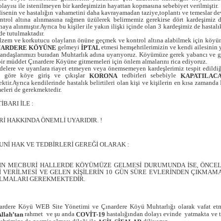
ayısı ile istenilmeyen bir kardeşimizin hayattan kopmasına sebebiyet verilmiştir.
hastalığın vahametini daha kavrayamadan taziye,toplantı ve temeslar deva
ntrol altına alınmasına rağmen üzülerek belirmemiz gerekirse dört kardeşimiz d
aya alınmıştır.Ayrıca bu kişiler ile yakın ilişki içinde olan 3 kardeşimiz de hast
de tutulmaktadır.
orkutucu olayların önüne geçmek ve kontrol altına alabilmek için köyün 
gelmeyi
etmesi hemşehrilerimizin ve kendi ailesinin y
NARDERE KÖYÜNE
İPTAL
zı buradan Muhtarlık adına uyarıyoruz. Köyümüze gerek yabancı ve gere
bir müddet Çınardere Köyüne gitmemeleri için önlem almalarını rica ediyoruz.
arılara riayet etmeyen veya önemsemeyen kardeşlerimiz tespit edildiği
re göre köye giriş ve çıkışlar
tedbirleri sebebiyle
KORONA
KAPATILAC
tir.Ayrıca kendilerinde hastalık belirtileri olan kişi ve kişilerin en kısa zamand
eleri de gerekmektedir.
I İLE :
İ HAKKINDA ÖNEMLİ UYARIDIR. !
Nİ HAK VE TEDBİRLERİ GEREĞİ OLARAK :
IN MECBURİ HALLERDE KÖYÜMÜZE GELMESİ DURUMUNDA İSE, ÖNCEL
 VERİLMESİ VE GELEN KİŞİLERİN 10 GÜN SÜRE EVLERİNDEN ÇIKMAMAS
ALMALARI GEREKMEKTEDİR.
EB Site Yönetimi ve Çınardere Köyü Muhtarlığı olarak vafat etm
rahmet ve şu anda
hastalığından dolayı evinde yatmakta ve 
Allah’tan
COVİT-19