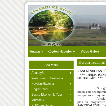
Anasayfa
Köyden Haberler
Video Galeri
Korona Tedbirleri
Ana Menü
KANUNİ SULTAN 
Anasayfa
*** HALK İÇİN
SIHHAT GİBİ. ***
Web Sitemiz Hakkında
Köyden Haberler
Son günlerde tüm 
Coğrafi Yapı
bizim çok sevdiğimi
Sosyo Ekonomik Yapı
komşumuz ve dayımın
Ancak bütün uyarı 
Muhtarlık
plan ve programsız
.Çün
SAKINCALIDIR
Kültür ve Sanat