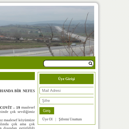
Üye Girişi
HANDA BİR NEFES
maalesef
COVİT – 19
hinde çok sevdiğimiz
Üye Ol
|
Şifremi Unuttum
z maalesef köyümüze
aslında çok ama çok
dısından getirildiği