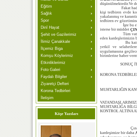
düşünülmektedir.Ve dol
Eğitim
Fakat hadisenin ve 
kişi tedbiren evde ko
Sağlık
yakalanmış ve karantin
Spor
tedbiren ev gözetimin
İşte bu elzem ve k
Dinî Hayat
isterse bir müddet
ÇI
Tüm vatandaşlarımı
Şehit ve Gazilerimiz
eden kardeşlerimizin 
İlimiz Çanakkale
Bu kaidelere ve uy
yetkil ve selahetle
İlçemiz Biga
uygulamasına geçilecek
birimlerine haber verm
Komşu Köylerimiz
Etkinliklerimiz
SONUÇ İTİBAR
Foto Galeri
KORONA TEDBİRLER
Faydalı Bilgiler
Ziyaretçi Defteri
MUHTARLIĞIN KANU
Korona Tedbirleri
İletişim
VATANDAŞLARIMIZ
MUHTARLIĞA BİLGİ
KONTROL ALTINA 
Köşe Yazıları
Çınardere Köyü W
kardeşimize bir daha