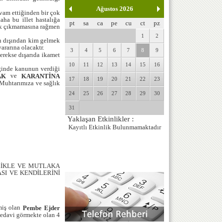
Ağustos 2026
m ettiğinden bir çok
aha bu illet hastalığa
pt
sa
ca
pe
cu
ct
pz
alık çıkmamasına rağmen
1
2
dışından kim gelmek
ararına olacaktr.
3
4
5
6
7
8
9
kse dışarıda ikamet
10
11
12
13
14
15
16
nde kanunun verdiği
ve
AK
KARANTİNA
17
18
19
20
21
22
23
a Muhtarımıza ve sağlık
24
25
26
27
28
29
30
31
Yaklaşan Etkinlikler :
Kayıtlı Etkinlik Bulunmamaktadır
İKLE VE MUTLAKA 
I VE KENDİLERİNİ 
iş olan
Pembe Ejder
tedavi görmekte olan 4