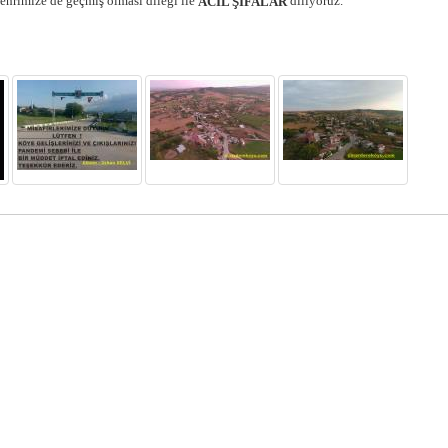
hrimize de geçmiş olması dileği ile
diliyoruz.
ACİL ŞİFALAR