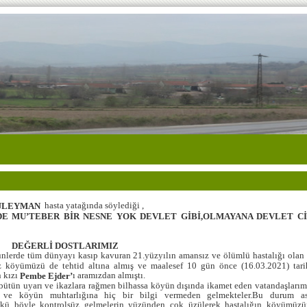
hasta yatağında söylediği ,
SÜLEYMAN
DE MU’TEBER BİR NESNE YOK DEVLET GİBİ,OLMAYANA DEVLET Cİ
DEĞERLİ DOSTLARIMIZ
dünyayı kasıp kavuran 21.yüzyılın amansız ve ölümlü hastalığı olan
z köyümüzü de tehtid altına almış ve maalesef 10 gün önce (16.03.2021) tari
 kızı
ı aramızdan almıştı.
Pembe Ejder’
ve ikazlara rağmen bilhassa köyün dışında ikamet eden vatandaşlarımı
 ve köyün muhtarlığına hiç bir bilgi vermeden gelmekteler.Bu durum 
kü böyle kontrolsüz gelmelerin yüzünden çok üzülerek hastalığın köyümüzün 