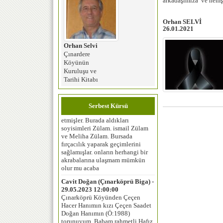
arkadaşımıza ve hemşe
Orhan SELVİ
26.01.2021
Orhan Selvi
Çınardere
Köyünün
Kuruluşu ve
duygu ceylan erdoğan (istanbul) -
Tarihi Kitabı
05.02.2024 12:00:00
Merhaba, benim anneannem
dedemle evlenip 1950 yılında
Serbest Kürsü
Selvievo‘dan Bursaya göç
etmişler. Burada aldıkları
soyisimleri Zülam. ismail Zülam
ve Meliha Zülam. Bursada
fırçacılık yaparak geçimlerini
sağlamışlar. onların herhangi bir
akrabalarına ulaşmam mümkün
olur mu acaba
Cavit Doğan (Çınarköprü Biga) -
29.05.2023 12:00:00
Çınarköprü Köyünden Çeçen
Hacer Hanımın kızı Çeçen Saadet
Doğan Hanımın (Ö:1988)
torunuyum. Babam rahmetli Hafız