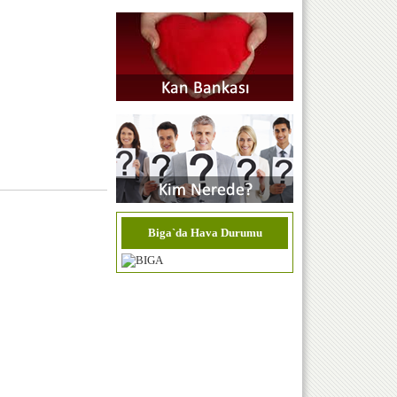
Biga`da Hava Durumu