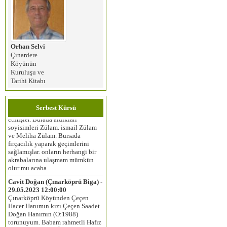
Orhan Selvi
Çınardere
Köyünün
Kuruluşu ve
duygu ceylan erdoğan (istanbul) -
Tarihi Kitabı
05.02.2024 12:00:00
Merhaba, benim anneannem
dedemle evlenip 1950 yılında
Selvievo‘dan Bursaya göç
Serbest Kürsü
etmişler. Burada aldıkları
soyisimleri Zülam. ismail Zülam
ve Meliha Zülam. Bursada
fırçacılık yaparak geçimlerini
sağlamışlar. onların herhangi bir
akrabalarına ulaşmam mümkün
olur mu acaba
Cavit Doğan (Çınarköprü Biga) -
29.05.2023 12:00:00
Çınarköprü Köyünden Çeçen
Hacer Hanımın kızı Çeçen Saadet
Doğan Hanımın (Ö:1988)
torunuyum. Babam rahmetli Hafız
Cihan Doğan’dır. Ö:2014