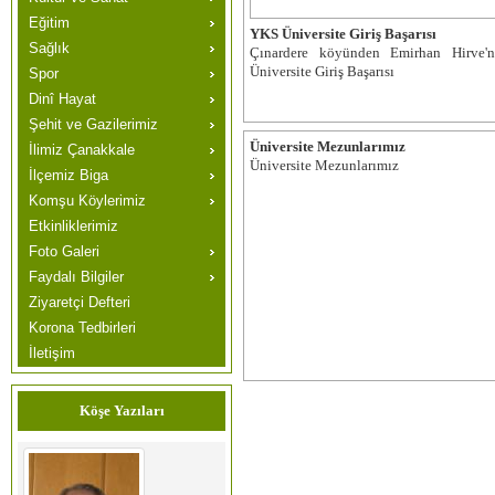
Eğitim
YKS Üniversite Giriş Başarısı
Sağlık
Çınardere köyünden Emirhan Hirve'n
Üniversite Giriş Başarısı
Spor
Dinî Hayat
Şehit ve Gazilerimiz
Üniversite Mezunlarımız
İlimiz Çanakkale
Üniversite Mezunlarımız
İlçemiz Biga
Komşu Köylerimiz
Etkinliklerimiz
Foto Galeri
Faydalı Bilgiler
Ziyaretçi Defteri
Korona Tedbirleri
İletişim
Köşe Yazıları